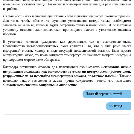
помещение поступает холод. Также это и благоприятная почва для развития плесени
и грибков.
Пятая часть всех теплопотерь здания - это теплопотери через оконные проемы.
Для того, чтобы обеспечить функцию уменьшения потерь тепла, необходимо
заменить окна на те, которые будут сохранять тепло в помещении. И обязательно
установку откосов пластиковых окон производить вместе с утеплением оконных
проемов.
В утеплении откосов нуждаются как деревянные, так и пластиковые окна.
Особенностью металлопластиковых окон является то, что у них рама имеет
внутренний мостик холода в виде несущей металлической вставки. Если просто
оштукатурить откос, то из-за контраста температур он начинает мокреть изнутри, а
при хорошем морозе даже обмерзать.
Благодаря утеплению откосов для пластиковых окон
можно исключить такие
неприятные моменты, как возникновение влаги на поверхности проемов окон,
разрушенные из-за перепадов температуры откосы, появление плесени
. Также с
помощью такого утепления в жилье лучше сохраняется тепло, что позволяет
значительно снизить затраты на отопление
.
Полный перечень статей
<< назад
ИССЛЕДОВАНИЯ И ПУБЛИКАЦИИ