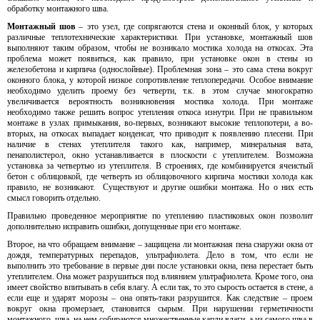
обработку монтажного шва.
Монтажный шов
– это узел, где сопрягаются стена и оконный блок, у которых
различные теплотехнические характеристики. При установке, монтажный шов
выполняют таким образом, чтобы не возникало мостика холода на откосах. Эта
проблема может появиться, как правило, при установке окон в стены из
железобетона и кирпича (однослойные). Проблемная зона – это сама стена вокруг
оконного блока, у которой низкое сопротивление теплопередачи. Особое внимание
необходимо уделить проему без четверти, т.к. в этом случае многократно
увеличивается вероятность возникновения мостика холода. При монтаже
необходимо также решить вопрос утепления откоса изнутри. При не правильном
монтаже в узлах примыкания, во-первых, возникают высокие теплопотери, а во-
вторых, на откосах выпадает конденсат, что приводит к появлению плесени. При
наличие в стенах утеплителя такого как, например, минеральная вата,
пенаполистерол, окно устанавливается в плоскости с утеплителем. Возможна
установка за четвертью из утеплителя. В строениях, где комбинируется ячеистый
бетон с облицовкой, где четверть из облицовочного кирпича мостики холода как
правило, не возникают. Существуют и другие ошибки монтажа. Но о них есть
смысл говорить отдельно.
Правильно проведенное мероприятие по утеплению пластиковых окон позволит
дополнительно исправить ошибки, допущенные при его монтаже.
Второе, на что обращаем внимание – защищена ли монтажная пена снаружи окна от
дождя, температурных перепадов, ультрафиолета. Дело в том, что если не
выполнить это требование в первые дни после установки окна, пена перестает быть
утеплителем. Она может разрушиться под влиянием ультрафиолета. Кроме того, она
имеет свойство впитывать в себя влагу. А если так, то это сырость остается в стене, а
если еще и ударят морозы – она опять-таки разрушится. Как следствие – проем
вокруг окна промерзает, становится сырым. При нарушении герметичности
монтажного шва, на нем собираются множественные капли влаги, а из самого шва в