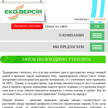
УКРАЇНСЬКА
РУССКИЙ
Интернет-магазин
О КОМПАНИИ
МЫ ПРЕДЛАГАЕМ
ЗАЧЕМ НЕОБХОДИМО УТЕПЛЯТЬ
ОКОННЫЕ ОТКОСЫ?
Традиционно считалось, что если при монтаже окон в пространство между оконной
рамой и проемом задули монтажную пену, задекорировали откосы (часто только
внутренние) штукатуркой или другим материалом, то с утеплением окон справились
на 100%. Однако, в холодное время года можно заметить холод из мест состыковки
окна и оконного проема, подоконник кажется просто ледяным, а со временем вокруг
окна или в углах откосов появляется конденсат, а потом плесень и грибок. Как же
это может быть, если все сделали правильно? Разберемся по порядку.
Первый момент – насколько правильно сделаны замеры, соответствует ли
расстояние между оконным профилем и откосом строительным нормам. Если зазор
слишком велик, то необходимо предусмотреть дополнительное утепление и