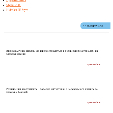
Dysperbit Grunt
Styrbit 2000
Hidrolex 2E Styro
<< повернутись
ДОСЛІДЖЕННЯ І ПУБЛІКАЦІЇ
Вплив хімічних сполук, що використовуються в будівельних матеріалах, на
здоров'я людини
детальніше
НОВИНИ
Розширення асортименту - додаємо штукатурки з натурального граніту та
мармуру Fastrock
детальніше