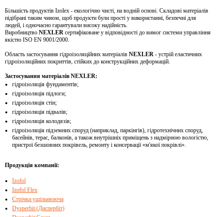
Більшість продуктів Izolex - екологічно чисті, на водній основі. Складові матеріалів
підібрані таким чином, щоб продукти були прості у використанні, безпечні для
людей, і одночасно гарантували високу надійність.
Виробництво
NEXLER
сертифіковане у відповідності до вимог системи управління
якістю ISO EN 9001/2000.
Область застосування гідроізоляційних матеріалів
NEXLER
- устрій еластичних
гідроізоляційних покриттів, стійких до конструкційних деформацій.
Застосування матеріалів NEXLER:
гідроізоляція фундаментів;
гідроізоляція підлоги;
гідроізоляція стін;
гідроізоляція підвалів;
гідроізоляція колодязів;
гідроізоляція підземних споруд (наприклад, паркінгів), гідротехнічних споруд,
басейнів, терас, балконів, а також внутрішніх приміщень з надмірною вологістю,
пристрої безшовних покрівель, ремонту і консервації «м'якої покрівлі».
Продукція компанії:
Izofol
Izofol Flex
Стрічка ущільнююча
Dysperbit (Диспербіт)