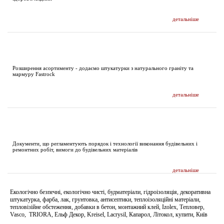
детальніше
НОВИНИ
Розширення асортименту - додаємо штукатурки з натурального граніту та
мармуру Fastrock
детальніше
ДОКУМЕНТАЦІЯ
Документи, що регламентують порядок і технології виконання будівельних і
ремонтних робіт, вимоги до будівельних матеріалів
детальніше
Екологічно безпечні, екологічно чисті, будматеріали, гідроізоляція, декоративна
штукатурка, фарба, лак, грунтовка, антисептики, теплоізоляційні матеріали,
тепловізійне обстеження, добавки в бетон, монтажний клей, Izolex, Тепловер,
Vasco, TRIORA, Ельф Декор, Kreisel, Lacrysil, Капарол, Літокол, купити, Київ