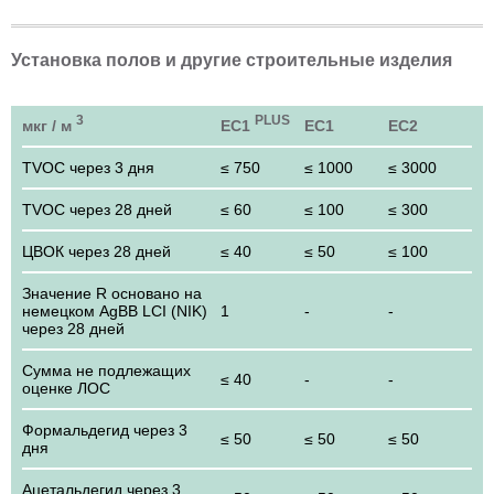
Установка полов и другие строительные изделия
3
PLUS
мкг / м
EC1
EC1
EC2
TVOC через 3 дня
≤ 750
≤ 1000
≤ 3000
TVOC через 28 дней
≤ 60
≤ 100
≤ 300
ЦВОК через 28 дней
≤ 40
≤ 50
≤ 100
Значение R основано на
немецком AgBB LCI (NIK)
1
-
-
через 28 дней
Сумма не подлежащих
≤ 40
-
-
оценке ЛОС
Формальдегид через 3
≤ 50
≤ 50
≤ 50
дня
Ацетальдегид через 3