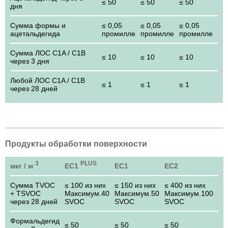
≤ 50
≤ 50
≤ 50
дня
Сумма формы и
≤ 0,05
≤ 0,05
≤ 0,05
ацетальдегида
промилле
промилле
промилле
Сумма ЛОС C1A / C1B
≤ 10
≤ 10
≤ 10
через 3 дня
Любой ЛОС C1A / C1B
≤ 1
≤ 1
≤ 1
через 28 дней
Продукты обработки поверхности
3
PLUS
мкг / м
EC1
EC1
EC2
Сумма TVOC
≤ 100 из них
≤ 150 из них
≤ 400 из них
+ TSVOC
Максимум.
40
Максимум.
50
Максимум.
100
через 28 дней
SVOC
SVOC
SVOC
Формальдегид
≤ 50
≤ 50
≤ 50