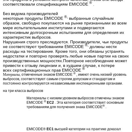
®
соответствовали спецификациям EMICODE
.
Без ведома производителей
®,
некоторые
продукты
EMICODE
выбранные случайным
образом, свободно покупаются на рынке признанными во всем
мире испытательными институтами и подвергаются
интенсивным долгосрочным испытаниям для определения их
характеристик выбросов.
Нарушения строго преследуются.
Производители, чьи продукты
®,
не соответствуют требованиям EMICODE
должны нести
расходы на тестирование.
Кроме того, они обязаны устранять
недостатки и повторно проверять любые новые партии на своих
производственных мощностях.
Повторное несоблюдение может
привести к отзыву лицензии и, в худшем случае, к потере
®
всех
сертификационных
прав
EMICODE
®
Материалы,
отмеченные знаком EMICODE
, имеют очень низкий уровень
выбросов, соответствуют самым строгим допускам и стандартам и
постоянно контролируются независимыми инспекционными органами.
на три класса выбросов
Материалы с низким уровнем выбросов отмечены знаком
®
EMICODE
EC2
.
Эта категория соответствует основным
®
требованиям для получения знака EMICODE
.
EMICODE®
EC1
высшей категории
на
практике
доказал